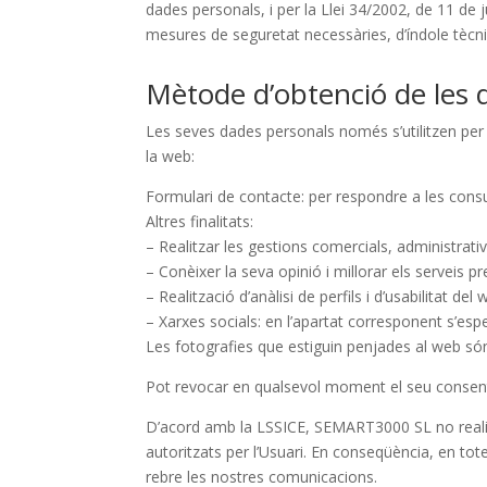
dades personals, i per la Llei 34/2002, de 11 de 
mesures de seguretat necessàries, d’índole tècnica 
Mètode d’obtenció de les 
Les seves dades personals només s’utilitzen per a
la web:
Formulari de contacte: per respondre a les consul
Altres finalitats:
– Realitzar les gestions comercials, administrativ
– Conèixer la seva opinió i millorar els serveis pr
– Realització d’anàlisi de perfils i d’usabilitat d
– Xarxes socials: en l’apartat corresponent s’espec
Les fotografies que estiguin penjades al web só
Pot revocar en qualsevol moment el seu consenti
D’acord amb la LSSICE, SEMART3000 SL no realitz
autoritzats per l’Usuari. En conseqüència, en tot
rebre les nostres comunicacions.