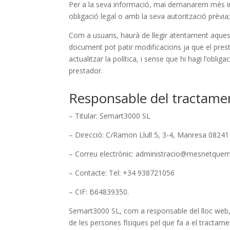
Per a la seva informació, mai demanarem més in
obligació legal o amb la seva autorització prèvia;
Com a usuaris, haurà de llegir atentament aquest
document pot patir modificacions ja que el pres
actualitzar la política, i sense que hi hagi l’obli
prestador.
Responsable del tractame
– Titular: Semart3000 SL
– Direcció: C/Ramon Llull 5, 3-4, Manresa 08241
– Correu electrònic: administracio@mesnetquem
– Contacte: Tel: +34 938721056
– CIF: B64839350.
Semart3000 SL, com a responsable del lloc web, 
de les persones físiques pel que fa a el tractame