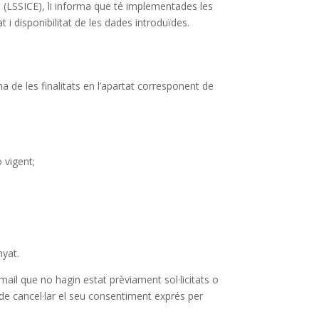
ic (LSSICE), li informa que té implementades les
t i disponibilitat de les dades introduïdes.
 de les finalitats en l’apartat corresponent de
 vigent;
nyat.
il que no hagin estat prèviament sol·licitats o
t de cancel·lar el seu consentiment exprés per