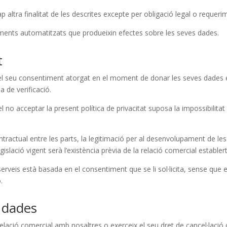
altra finalitat de les descrites excepte per obligació legal o requerime
ments automatitzats que produeixin efectes sobre les seves dades.
t
 el seu consentiment atorgat en el moment de donar les seves dades e
a de verificació.
 el no acceptar la present política de privacitat suposa la impossibilita
ntractual entre les parts, la legitimació per al desenvolupament de les
egislació vigent serà l’existència prèvia de la relació comercial establer
serveis està basada en el consentiment que se li sol·licita, sense que
.
 dades
lació comercial amb nosaltres o exerceix el seu dret de cancel·lació o