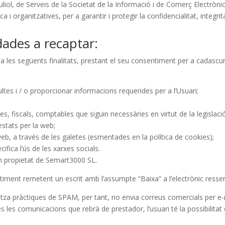
juliol, de Serveis de la Societat de la Informació i de Comerç Electròn
i organitzatives, per a garantir i protegir la confidencialitat, integrita
dades a recaptar:
 les següents finalitats, prestant el seu consentiment per a cadascuna
tes i / o proporcionar informacions requerides per a l’Usuari;
es, fiscals, comptables que siguin necessàries en virtut de la legislació
estats per la web;
el web, a través de les galetes (esmentades en la política de cookies);
ifica l’ús de les xarxes socials.
n propietat de Semart3000 SL.
ment remetent un escrit amb l’assumpte “Baixa” a l’electrònic resse
a pràctiques de SPAM, per tant, no envia correus comercials per e-ma
es les comunicacions que rebrà de prestador, l’usuari té la possibilita