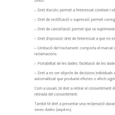
Drets:
– Dret d’accés: permet a l’interessat conèixer i
– Dret de rectificació o supressió: permet correg
– Dret de cancel·lació: permet que se suprimeixi
– Dret d’oposició: dret de l’interessat a que no 
– Limitació del tractament: comporta el marcat de
reclamacions.
– Portabilitat de les dades: facilitació de les 
– Dret a no ser objecte de decisions individuals 
automatitzat que produeixi efectes o afecti signi
Com a usuari, té dret a retirar el consentiment 
retirada del consentiment.
També té dret a presentar una reclamació davant l
seves dades (aepd.es).