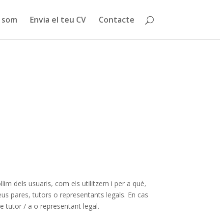
 som
Envia el teu CV
Contacte
im dels usuaris, com els utilitzem i per a què,
eus pares, tutors o representants legals. En cas
tutor / a o representant legal.