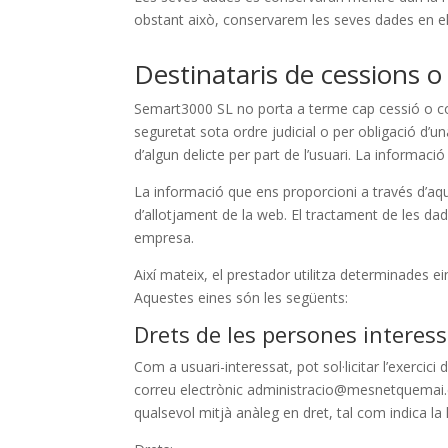
obstant això, conservarem les seves dades en els
Destinataris de cessions o
Semart3000 SL no porta a terme cap cessió o comu
seguretat sota ordre judicial o per obligació d’u
d’algun delicte per part de l’usuari. La informac
La informació que ens proporcioni a través d’aq
d’allotjament de la web. El tractament de les dad
empresa.
Així mateix, el prestador utilitza determinades 
Aquestes eines són les següents:
Drets de les persones interes
Com a usuari-interessat, pot sol·licitar l’exerc
correu electrònic administracio@mesnetquemai
qualsevol mitjà anàleg en dret, tal com indica la l