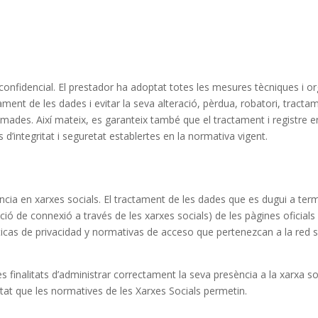
confidencial. El prestador ha adoptat totes les mesures tècniques i orga
ament de les dades i evitar la seva alteració, pèrdua, robatori, tractam
des. Així mateix, es garanteix també que el tractament i registre en 
 d’integritat i seguretat establertes en la normativa vigent.
a en xarxes socials. El tractament de les dades que es dugui a term
o acció de connexió a través de les xarxes socials) de les pàgines ofic
ticas de privacidad y normativas de acceso que pertenezcan a la red
inalitats d’administrar correctament la seva presència a la xarxa soci
litat que les normatives de les Xarxes Socials permetin.