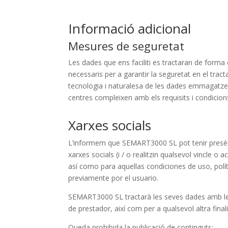
Informació adicional
Mesures de seguretat
Les dades que ens faciliti es tractaran de forma 
necessaris per a garantir la seguretat en el tract
tecnologia i naturalesa de les dades emmagatzema
centres compleixen amb els requisits i condicions
Xarxes socials
L’informem que SEMART3000 SL pot tenir presènci
xarxes socials (i / o realitzin qualsevol vincle 
así como para aquellas condiciones de uso, polí
previamente por el usuario.
SEMART3000 SL tractarà les seves dades amb les f
de prestador, així com per a qualsevol altra fina
Queda prohibida la publicació de continguts: