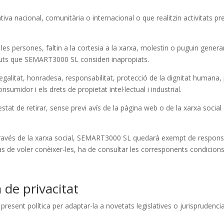
iva nacional, comunitària o internacional o que realitzin activitats pr
es persones, faltin a la cortesia a la xarxa, molestin o puguin genera
nguts que SEMART3000 SL consideri inapropiats.
 legalitat, honradesa, responsabilitat, protecció de la dignitat humana,
nsumidor i els drets de propietat intel·lectual i industrial.
tat de retirar, sense previ avís de la pàgina web o de la xarxa social
través de la xarxa social, SEMART3000 SL quedarà exempt de responsa
cas de voler conèixer-les, ha de consultar les corresponents condicions
a de privacitat
esent política per adaptar-la a novetats legislatives o jurisprudencia