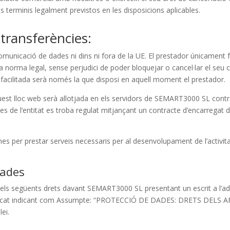
 terminis legalment previstos en les disposicions aplicables.
 transferències:
nicació de dades ni dins ni fora de la UE. El prestador únicament fa
na norma legal, sense perjudici de poder bloquejar o cancel·lar el seu 
ió facilitada serà només la que disposi en aquell moment el prestador.
uest lloc web serà allotjada en els servidors de SEMART3000 SL contra
es de l’entitat es troba regulat mitjançant un contracte d’encarregat 
eines per prestar serveis necessaris per al desenvolupament de l’acti
sades
ici dels següents drets davant SEMART3000 SL presentant un escrit a l’
.cat indicant com Assumpte: “PROTECCIÓ DE DADES: DRETS DELS AFE
lei.