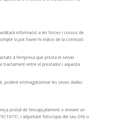
cilitarà informació a les forces i cossos de
compte si pot haver-hi indicis de la comissió
ctats a l’empresa que presta el servei
de tractament entre el prestador i aquesta
vitat, podent emmagatzemar les seves dades.
adreça postal de l’encapçalament o enviant un
CTATS”, i adjuntant fotocòpia del seu DNI o