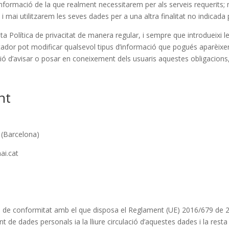
formació de la que realment necessitarem per als serveis requerits;
 i mai utilitzarem les seves dades per a una altra finalitat no indicada
a Política de privacitat de manera regular, i sempre que introdueixi 
tador pot modificar qualsevol tipus d’informació que pogués aparèixe
gació d’avisar o posar en coneixement dels usuaris aquestes obligacions,
nt
 (Barcelona)
ai.cat
de conformitat amb el que disposa el Reglament (UE) 2016/679 de 27 
nt de dades personals ia la lliure circulació d’aquestes dades i la res