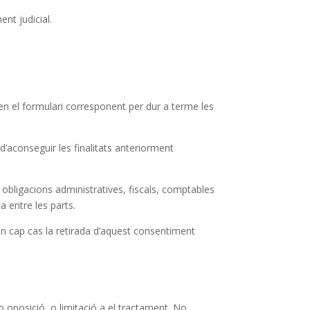
nt judicial.
n el formulari corresponent per dur a terme les
t d’aconseguir les finalitats anteriorment
 obligacions administratives, fiscals, comptables
ta entre les parts.
 en cap cas la retirada d’aquest consentiment
 oposició, o limitació a el tractament. No