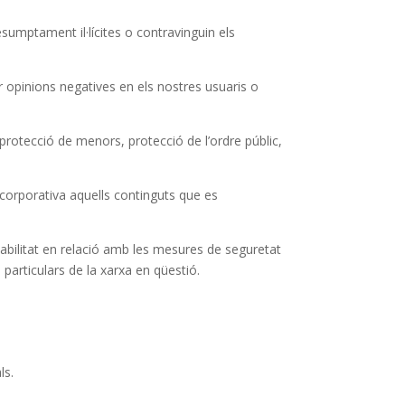
esumptament il·lícites o contravinguin els
r opinions negatives en els nostres usuaris o
 protecció de menors, protecció de l’ordre públic,
 corporativa aquells continguts que es
bilitat en relació amb les mesures de seguretat
 particulars de la xarxa en qüestió.
ls.