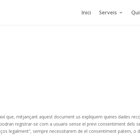
Inici
Serveis
Qui
 així que, mitjançant aquest document us expliquem quines dades recoll
s podran registrar-se com a usuaris sense el previ consentiment dels s
ços legalment”, sempre necessitarem de el consentiment patern, o de 